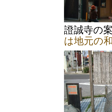
證誠寺の
は地元の