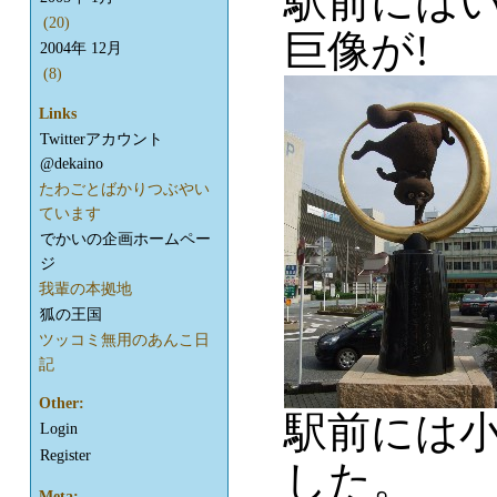
駅前には
(20)
巨像が!
2004年 12月
(8)
Links
Twitterアカウント
@dekaino
たわごとばかりつぶやい
ています
でかいの企画ホームペー
ジ
我輩の本拠地
狐の王国
ツッコミ無用のあんこ日
記
Other:
駅前には
Login
Register
した。
Meta: