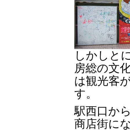
しかしと
房総の文化
は観光客
す。
駅西口か
商店街に