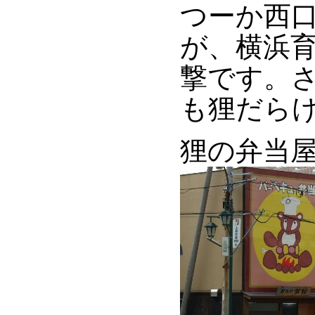
つーか西
が、横浜
撃です。さ
も狸だら
狸の弁当