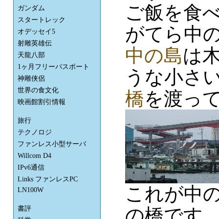
ご飯を食
ガンダム
スタートレック
がてら中
オデッセイ5
射雕英雄伝
中の島
は
天龍八部
1ヶ月フリーパスポート
うな小さ
神雕侠侶
世界の食文化
橋
を渡っ
映画館割引情報
旅行
テクノロジ
ファンレス小型サーバ
Willcom D4
IPv6通信
Links ファンレスPC
これが中
LN100W
書評
の橋です