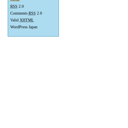
RSS
2.0
Comments
RSS
2.0
Valid
XHTML
WordPress Japan