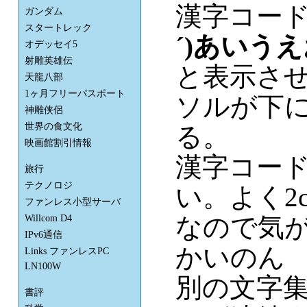
漢字コード
ガンダム
スタートレック
´)あいう
オデッセイ5
射雕英雄伝
と表示さ
天龍八部
1ヶ月フリーパスポート
ソルが下に
神雕侠侶
世界の食文化
る。
映画館割引情報
漢字コード
旅行
テクノロジ
い。よく2
ファンレス小型サーバ
なので気が
Willcom D4
IPv6通信
かいのん
Links ファンレスPC
LN100W
別の文字
書評