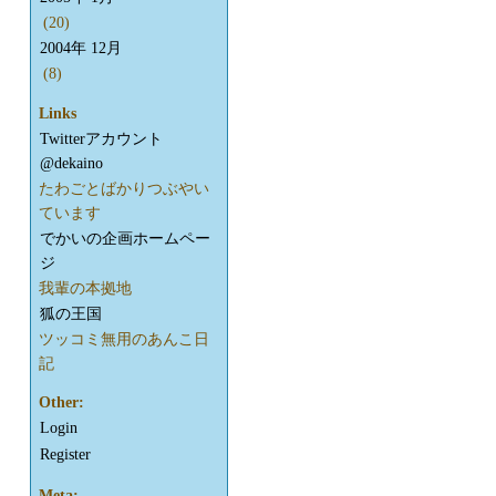
(20)
2004年 12月
(8)
Links
Twitterアカウント
@dekaino
たわごとばかりつぶやい
ています
でかいの企画ホームペー
ジ
我輩の本拠地
狐の王国
ツッコミ無用のあんこ日
記
Other:
Login
Register
Meta: