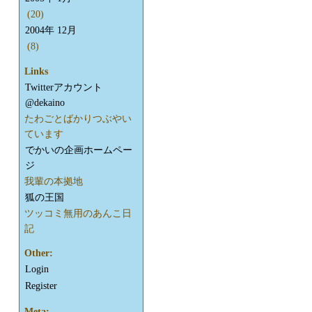
(20)
2004年 12月
(8)
Links
Twitterアカウント
@dekaino
たわごとばかりつぶやい
ています
でかいの企画ホームペー
ジ
我輩の本拠地
狐の王国
ツッコミ無用のあんこ日
記
Other:
Login
Register
Meta: