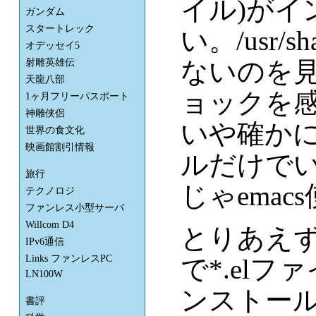
イル)がイ
ガンダム
スタートレック
い。/usr/sh
オデッセイ5
ないのを
射雕英雄伝
天龍八部
ョックを
1ヶ月フリーパスポート
神雕侠侶
いや確かに
世界の食文化
映画館割引情報
ルだけで
旅行
じゃema
テクノロジ
ファンレス小型サーバ
Willcom D4
とりあえず yum
IPv6通信
Links ファンレスPC
で*.el
LN100W
ンストー
書評