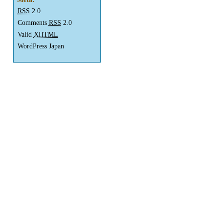
RSS
2.0
Comments
RSS
2.0
Valid
XHTML
WordPress Japan