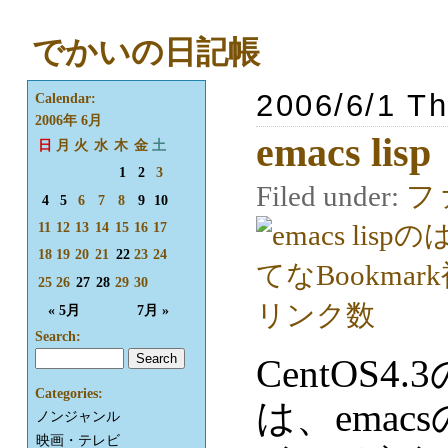
でかいの日記帳
2006/6/1 T
Calendar:
2006年 6月
emacs lisp
日
月
火
水
木
金
土
1
2
3
Filed under:
フ
4
5
6
7
8
9
10
11
12
13
14
15
16
17
18
19
20
21
22
23
24
25
26
27
28
29
30
« 5月
7月 »
Search:
CentOS
Categories:
は、emacs
ノンジャンル
映画・テレビ