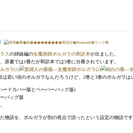
ラス
の姉妹編の
女魔術師ポルガラの和訳本
が出ました。
、原書では1冊だが和訳本では3巻に分冊されています。
目は若い頃のポルガラなんだろうけど、2巻と3巻のポルガラは
(ハードカバー版とペーパーバック版)
。
た物語を、ポルガラが別の視点で語ったという設定の物語です