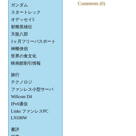
Comments (0)
ガンダム
スタートレック
オデッセイ5
射雕英雄伝
天龍八部
1ヶ月フリーパスポート
神雕侠侶
世界の食文化
映画館割引情報
旅行
テクノロジ
ファンレス小型サーバ
Willcom D4
IPv6通信
Links ファンレスPC
LN100W
書評