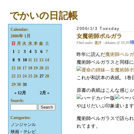
でかいの日記帳
2006/1/3 Tuesday
Calendar:
女魔術師ポルガラ
2006年 1月
Filed under:
書評
- dekaino @ 10:29
日
月
火
水
木
金
土
1
2
3
4
5
6
7
昨年に読んだ
魔術師ベルガ
8
9
10
11
12
13
14
魔術師ベルガラスと同様に
15
16
17
18
19
20
21
22
23
24
25
26
27
28
これが和訳本の表紙。1巻
29
30
31
原書の表紙はこんな感じ 
« 12月
2月 »
Search:
やはりだいぶ印象違います
Categories:
魔術師ベルガラスで語られ
ノンジャンル
れてます。
映画・テレビ