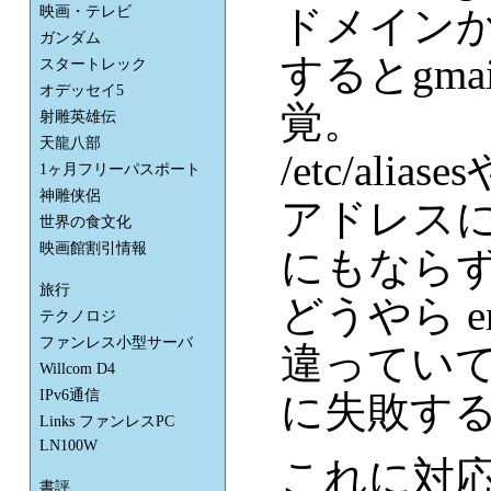
ドメイン
映画・テレビ
ガンダム
するとgma
スタートレック
オデッセイ5
覚。
射雕英雄伝
天龍八部
/etc/alias
1ヶ月フリーパスポート
神雕侠侶
アドレス
世界の食文化
映画館割引情報
にもなら
旅行
どうやら en
テクノロジ
ファンレス小型サーバ
違っていて 
Willcom D4
IPv6通信
に失敗す
Links ファンレスPC
LN100W
これに対応する
書評