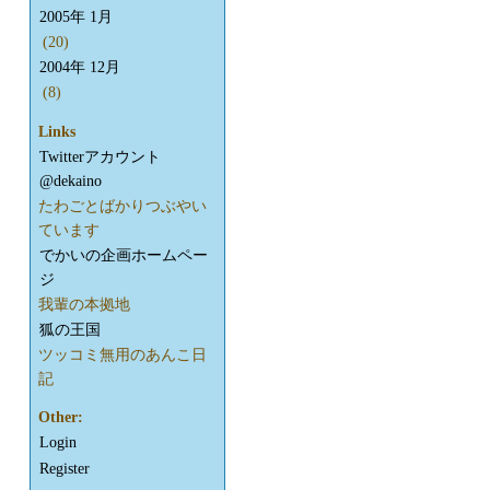
2005年 1月
(20)
2004年 12月
(8)
Links
Twitterアカウント
@dekaino
たわごとばかりつぶやい
ています
でかいの企画ホームペー
ジ
我輩の本拠地
狐の王国
ツッコミ無用のあんこ日
記
Other:
Login
Register